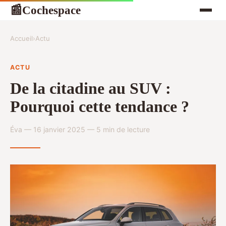
Cochespace
📰
Accueil
›
Actu
ACTU
De la citadine au SUV :
Pourquoi cette tendance ?
Éva — 16 janvier 2025 — 5 min de lecture