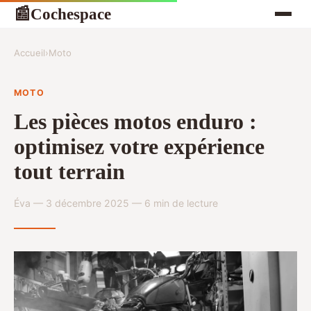
Cochespace
📰
Accueil
›
Moto
MOTO
Les pièces motos enduro :
optimisez votre expérience
tout terrain
Éva — 3 décembre 2025 — 6 min de lecture