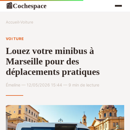
Cochespace
📰
Accueil
›
Voiture
VOITURE
Louez votre minibus à
Marseille pour des
déplacements pratiques
Émeline — 12/05/2026 15:44 — 9 min de lecture