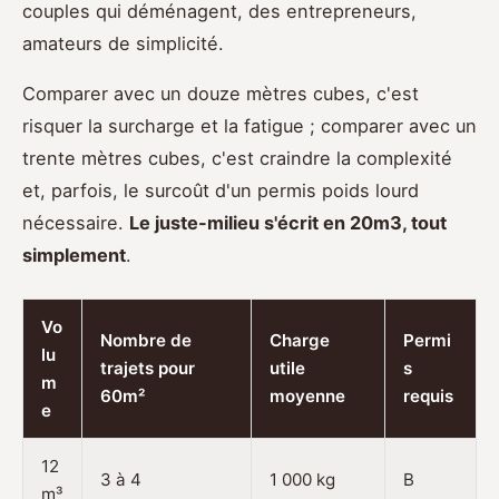
couples qui déménagent, des entrepreneurs,
amateurs de simplicité.
Comparer avec un douze mètres cubes, c'est
risquer la surcharge et la fatigue ; comparer avec un
trente mètres cubes, c'est craindre la complexité
et, parfois, le surcoût d'un permis poids lourd
nécessaire.
Le juste-milieu s'écrit en 20m3, tout
simplement
.
Vo
Nombre de
Charge
Permi
lu
trajets pour
utile
s
m
60m²
moyenne
requis
e
12
3 à 4
1 000 kg
B
m³