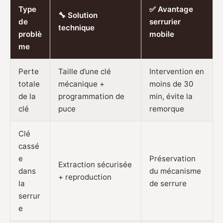
Type
✅ Avantage
🔧 Solution
de
serrurier
technique
problè
mobile
me
Perte
Taille d’une clé
Intervention en
totale
mécanique +
moins de 30
de la
programmation de
min, évite la
clé
puce
remorque
Clé
cassé
e
Préservation
Extraction sécurisée
dans
du mécanisme
+ reproduction
la
de serrure
serrur
e