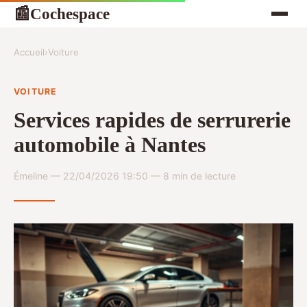
Cochespace
📰
Accueil
›
Voiture
VOITURE
Services rapides de serrurerie
automobile à Nantes
Émeline — 22/04/2026 19:50 — 8 min de lecture