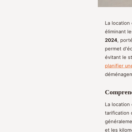
La location
éliminant l
2024
, port
permet d'éc
évitant le 
planifier un
déménagem
Comprendr
La location 
tarification
généralemen
et les kilo