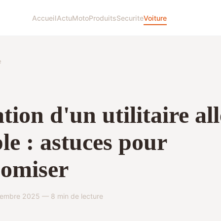
Accueil
Actu
Moto
Produits
Securite
Voiture
e
tion d'un utilitaire all
le : astuces pour
nomiser
embre 2025 — 8 min de lecture