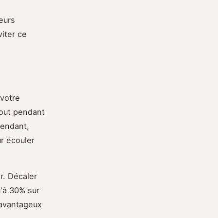
eurs
iter ce
 votre
tout pendant
pendant,
r écouler
r. Décaler
'à 30% sur
 avantageux