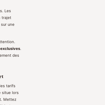
s. Les
 trajet
 sur une
ttention.
 exclusives
.
lement des
rt
es tarifs
situe lors
t. Mettez