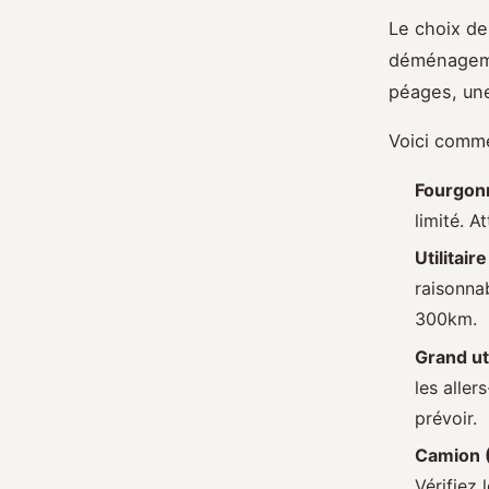
Le choix de 
déménagemen
péages, un
Voici comme
Fourgon
limité. A
Utilitai
raisonna
300km.
Grand ut
les alle
prévoir.
Camion 
Vérifiez 