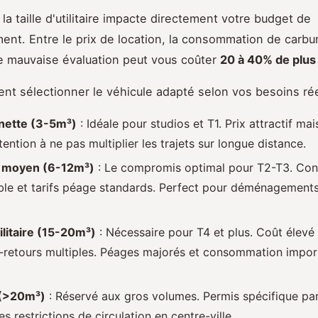
la taille d'utilitaire impacte directement votre budget de
t. Entre le prix de location, la consommation de carbur
e mauvaise évaluation peut vous coûter
20 à 40% de plus
nt sélectionner le véhicule adapté selon vos besoins rée
nette (3-5m³)
: Idéale pour studios et T1. Prix attractif ma
ttention à ne pas multiplier les trajets sur longue distance.
re moyen (6-12m³)
: Le compromis optimal pour T2-T3. Co
ble et tarifs péage standards. Perfect pour déménagements
ilitaire (15-20m³)
: Nécessaire pour T4 et plus. Coût élevé
rs-retours multiples. Péages majorés et consommation impor
(>20m³)
: Réservé aux gros volumes. Permis spécifique par
les restrictions de circulation en centre-ville.