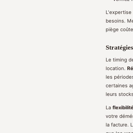
L'expertise
besoins. Me
piège coûte
Stratégie
Le timing d
location.
Ré
les période
certaines a
leurs stock
La
flexibili
votre démén
la facture.