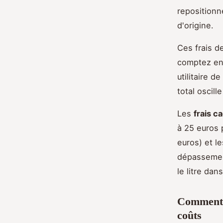
repositionn
d'origine.
Ces frais d
comptez ent
utilitaire 
total oscill
Les
frais c
à 25 euros p
euros) et l
dépassement
le litre da
Comment c
coûts