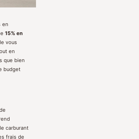
s en
 de
15% en
le vous
out en
us que bien
e budget
 de
rend
le carburant
es frais de