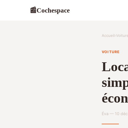
Cochespace
📰
Accueil
›
Voitur
VOITURE
Loca
simp
éco
Éva — 10 déc