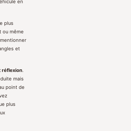
véhicule en
e plus
nt ou même
à mentionner
angles et
 réflexion
.
nduite mais
au point de
uvez
ue plus
aux