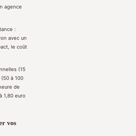
son agence
tance :
Lyon avec un
act, le coût
nnelles (15
e (50 à 100
 heure de
à 1,80 euro
er vos