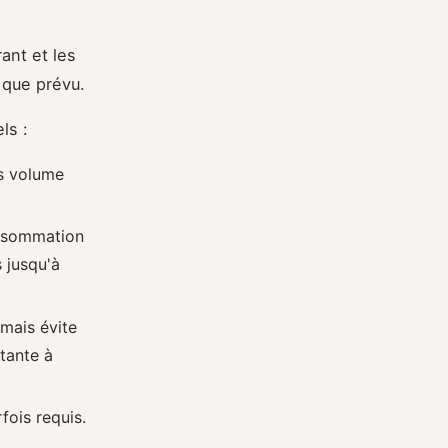
ant et les
que prévu.
ls :
is volume
nsommation
 jusqu'à
 mais évite
tante à
fois requis.