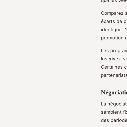
que les we
Comparez sy
écarts de p
identique. 
promotion c
Les program
Inscrivez-v
Certaines c
partenariat
Négociati
La négociat
semblent fi
des périod