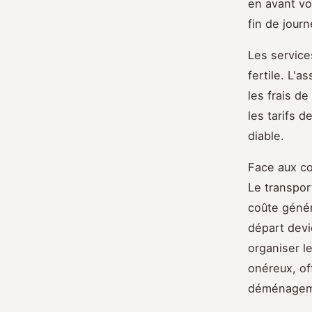
en avant vo
fin de jour
Les service
fertile. L
les frais d
les tarifs d
diable.
Face aux co
Le transpor
coûte génér
départ devi
organiser l
onéreux, of
déménageme