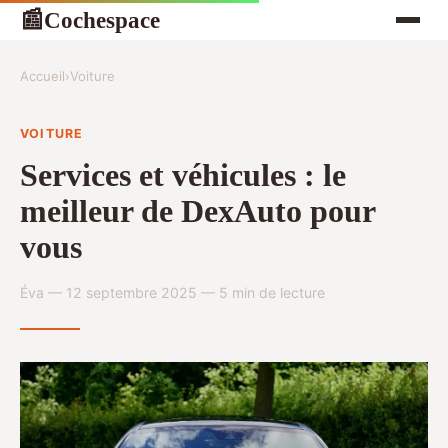
Cochespace
📰
Accueil
›
Voiture
VOITURE
Services et véhicules : le
meilleur de DexAuto pour
vous
Éva — 12 septembre 2025 — 5 min de lecture